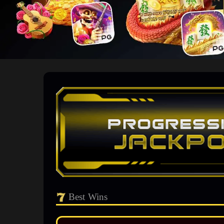
Best Wins