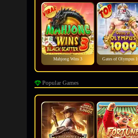
Mahjong Wins 3
Gates of Olympus 
Popular Games