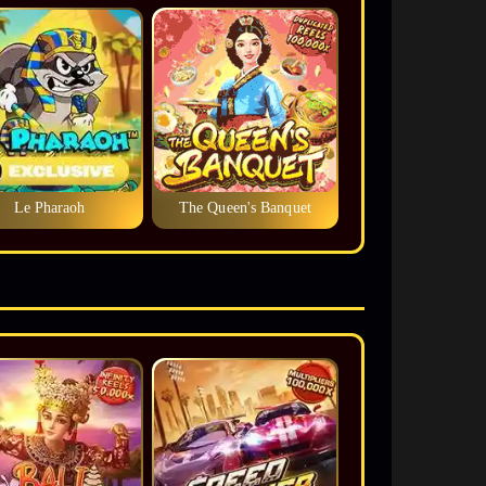
Le Pharaoh
The Queen's Banquet