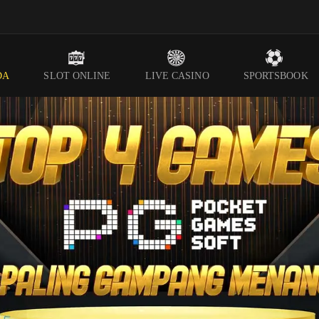
DA
SLOT ONLINE
LIVE CASINO
SPORTSBOOK