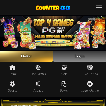
Beranda
Slot Online
Live Casino
Sportsbook
Arcade
Togel Online
Daftar
Login
Poker
Whatsapp
Home
Hot Games
Slots
Live Casino
Telegram
Sports
Arcade
Poker
Togel Online
Livechat