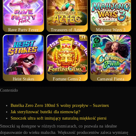
Rave Party Fever
Treasures of Aztec
Mahjong Ways 3
Heist Stakes
Fortune Gems 2
Carnaval Fiesta
Contenido
Butelka Zero Zero 180ml S wolny przepływ – Suavinex
Jak sterylizować butelki dla niemowląt?
Smoczek ultra soft imitujący naturalną miękkość piersi
Smoczki są dostępne w różnych rozmiarach, co pozwala na idealne
dopasowanie do wieku malucha. Większość producentów zaleca wymianę