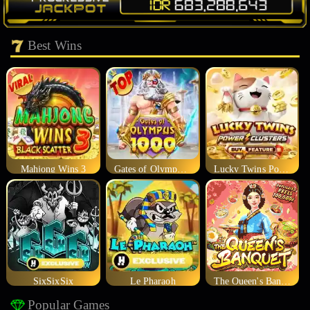
Best Wins
Mahjong Wins 3
Gates of Olympus 1000
Lucky Twins Power Clusters
SixSixSix
Le Pharaoh
The Queen's Banquet
Popular Games