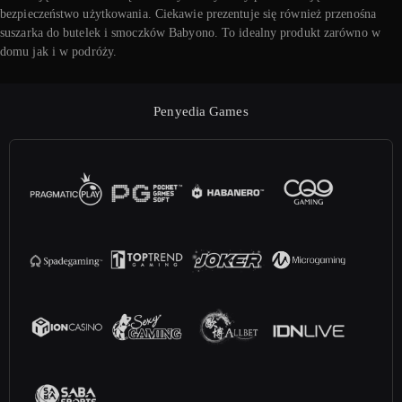
bezpieczeństwo użytkowania. Ciekawie prezentuje się również przenośna
suszarka do butelek i smoczków Babyono. To idealny produkt zarówno w
domu jak i w podróży.
Penyedia Games