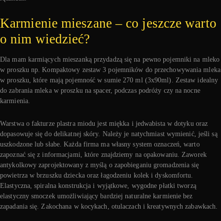
Karmienie mieszane – co jeszcze warto
o nim wiedzieć?
Dla mam karmiących mieszanką przydadzą się na pewno pojemniki na mleko
w proszku np. Kompaktowy zestaw 3 pojemników do przechowywania mleka
w proszku, które mają pojemność w sumie 270 ml (3x90ml). Zestaw idealny
do zabrania mleka w proszku na spacer, podczas podróży czy na nocne
karmienia.
Warstwa o fakturze plastra miodu jest miękka i jedwabista w dotyku oraz
dopasowuje się do delikatnej skóry. Należy je natychmiast wymienić, jeśli są
uszkodzone lub słabe. Każda firma ma własny system oznaczeń, warto
zapoznać się z informacjami, które znajdziemy na opakowaniu. Zaworek
antykolkowy zaprojektowany z myślą o zapobieganiu gromadzenia się
powietrza w brzuszku dziecka oraz łagodzeniu kolek i dyskomfortu.
Elastyczna, spiralna konstrukcja i wyjątkowe, wygodne płatki tworzą
elastyczny smoczek umożliwiający bardziej naturalne karmienie bez
zapadania się. Zakochana w kocykach, otulaczach i kreatywnych zabawkach.