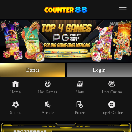
Beranda
Slot Online
Live Casino
Sportsbook
Arcade
Togel Online
Daftar
Login
Poker
Whatsapp
Home
Hot Games
Slots
Live Casino
Telegram
Sports
Arcade
Poker
Togel Online
Livechat