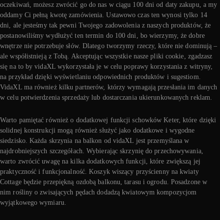
oczekiwań, możesz zwrócić go do nas w ciągu 100 dni od daty zakupu, a my
oddamy Ci pełną kwotę zamówienia. Ustawowo czas ten wynosi tylko 14
dni, ale jesteśmy tak pewni Twojego zadowolenia z naszych produktów, że
postanowiliśmy wydłużyć ten termin do 100 dni, bo wierzymy, że dobre
wnętrze nie potrzebuje słów. Dlatego tworzymy rzeczy, które nie dominują –
ale współistnieją z Tobą. Akceptując wszystkie nasze pliki cookie, zgadzasz
się na to by vidaXL wykorzystała je w celu poprawy korzystania z witryny,
na przykład dzięki wyświetlaniu odpowiednich produktów i sugestiom.
VidaXL ma również kilku partnerów, którzy wymagają przesłania im danych
w celu potwierdzenia sprzedaży lub dostarczania ukierunkowanych reklam.
Warto pamiętać również o dodatkowej funkcji schowków Keter, które dzięki
solidnej konstrukcji mogą również służyć jako dodatkowe i wygodne
siedzisko. Każda skrzynia na balkon od vidaXL jest przemyślana w
najdrobniejszych szczegółach. Wybierając skrzynię do przechowywania,
warto zwrócić uwagę na kilka dodatkowych funkcji, które zwiększą jej
praktyczność i funkcjonalność. Koszyk wiszący przyścienny na kwiaty
Cottage będzie przepiękną ozdobą balkonu, tarasu i ogrodu. Posadzone w
nim rośliny o zwisających pędach dodadzą kwiatowym kompozycjom
wyjątkowego wymiaru.