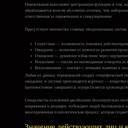
Переживания выполняют центральную функцию в том, как
обрабатывается мозгом абсолютно отлично, чем нейтральн
ответственная за переживания и стимулирование.
Присутствует множество главных эмоциональных систем,
Сочувствие — возможность понимать действующим 
Ожидание — волнение от неясности развития прои
Очищение — душевное избавление через ощущение
Изумление — отклик на неожиданные повороты ис
Воспоминания — контакт с личными памятью и эм
Любая из данных переживаний создает специфический б
ожидание, в системе производится кортизол — вещество 
противостояние завершается, осуществляется производст
Специалисты изложения джойказино бессознательно пос
напряжения и разрядки, побуждают людей беспокоиться 
многоуровневая психологическая процесс, которая создает
Значение действующих лиц и 