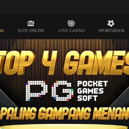
DA
SLOT ONLINE
LIVE CASINO
SPORTSBOOK