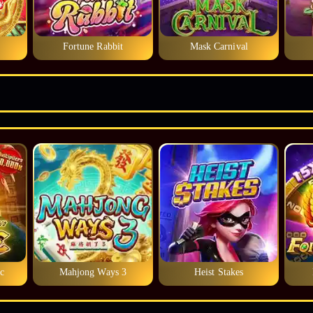
Fortune Rabbit
Mask Carnival
c
Mahjong Ways 3
Heist Stakes