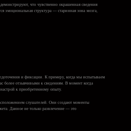
демонстрируют, что чувственно окрашенная сведения
тся эмоциональная структура — старинная зона мозга,
доточения и фиксации. К примеру, когда мы испытываем
ас более отзывчивыми к сведениям. В момент когда
 настрой к приобретенному опыту.
асположением слушателей. Они создают моменты
ета. Данное не только развлечение — это