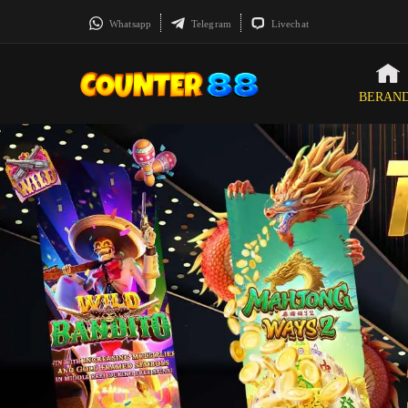
Whatsapp
Telegram
Livechat
BERAN