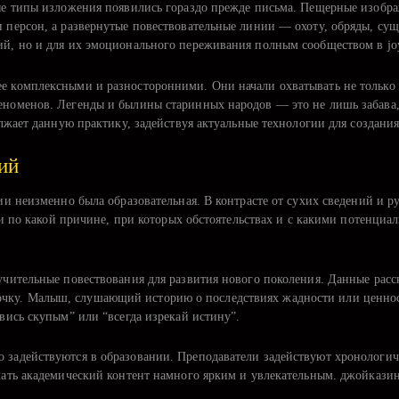
ые типы изложения появились гораздо прежде письма. Пещерные изобра
 персон, а развернутые повествовательные линии — охоту, обряды, су
й, но и для их эмоционального переживания полным сообществом в joy
е комплексными и разносторонними. Они начали охватывать не только 
еноменов. Легенды и былины старинных народов — это не лишь забава,
олжает данную практику, задействуя актуальные технологии для создани
ий
ии неизменно была образовательная. В контрасте от сухих сведений и р
о и по какой причине, при которых обстоятельствах и с какими потенци
учительные повествования для развития нового поколения. Данные рас
ку. Малыш, слушающий историю о последствиях жадности или ценност
вись скупым” или “всегда изрекай истину”.
задействуются в образовании. Преподаватели задействуют хронологиче
лать академический контент намного ярким и увлекательным. джойказин