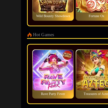
Wild Bounty Showdown
Fortune Ox
Hot Games
Rave Party Fever
Treasures of Azte