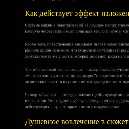
Как действует эффект изложе
Система влияния повествований на людское восприятие о
которую человеческий мозг понимает как логичную и ясн
Кроме того, повествования запускают человеческое фант
различных зон сознания, что существенно усиливает рез
запускаются те же участки, которые работают, когда мы с
Третий значимый составляющая — эмоциональное участие. 
эмпатию или изумление, информация “прикрепляется” к н
химических веществ в организме, которые усиливают хо
Четвертый аспект — отождествление с действующими лица
их решения. Это создает глубокую личную связь с содерж
действующих лиц, с которыми легко отождествляться.
Душевное вовлечение в сюжет