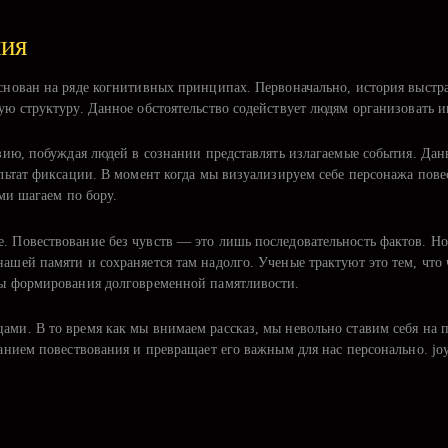
ния
снован на ряде когнитивных принципах. Первоначально, история выстр
ую структуру. Данное обстоятельство содействует людям организовать 
азию, побуждая людей в сознании представлять излагаемые события. Да
ультат фиксации. В момент когда мы визуализируем себе персонажа пов
ами шагаем по бору.
Повествование без чувств — это лишь последовательность фактов. Но к
ашей памяти и сохраняется там надолго. Ученые трактуют это тем, что
ды формирования долговременной памятливости.
ми. В то время как мы внимаем рассказ, мы невольно ставим себя на 
анием повествования и превращает его важным для нас персонально. joy 