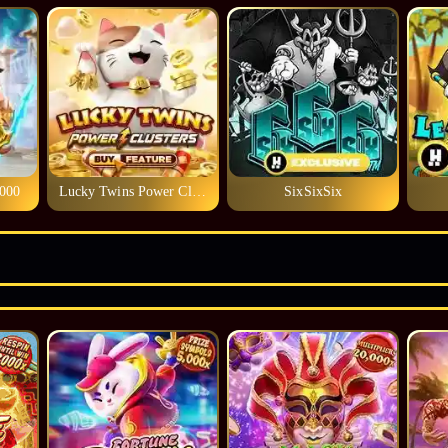
1000
Lucky Twins Power Clusters
SixSixSix