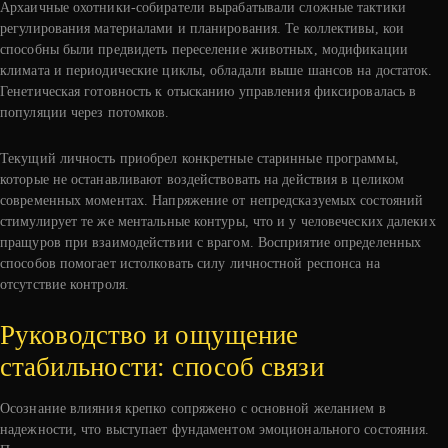
Архаичные охотники-собиратели вырабатывали сложные тактики
регулирования материалами и планирования. Те коллективы, кои
способны были предвидеть переселение животных, модификации
климата и периодические циклы, обладали выше шансов на достаток.
Генетическая готовность к отысканию управления фиксировалась в
популяции через потомков.
Текущий личность приобрел конкретные старинные программы,
которые не останавливают воздействовать на действия в целиком
современных моментах. Напряжение от непредсказуемых состояний
стимулирует те же ментальные контуры, что и у человеческих далеких
пращуров при взаимодействии с врагом. Восприятие определенных
способов помогает истолковать силу личностной респонса на
отсутствие контроля.
Руководство и ощущение
стабильности: способ связи
Осознание влияния крепко сопряжено с основной желанием в
надежности, что выступает фундаментом эмоционального состояния.