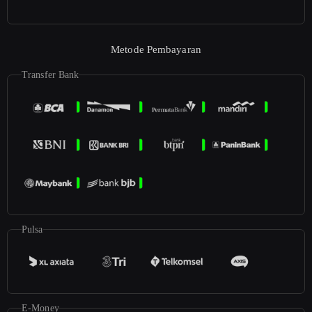
Metode Pembayaran
Transfer Bank
Pulsa
E-Money