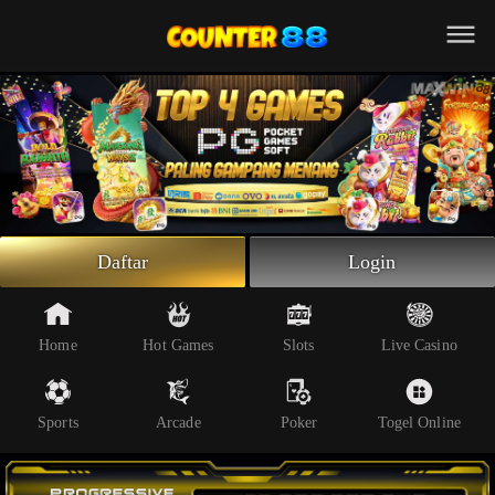
Beranda
Slot Online
Live Casino
Sportsbook
Arcade
Togel Online
Daftar
Login
Poker
Whatsapp
Home
Hot Games
Slots
Live Casino
Telegram
Sports
Arcade
Poker
Togel Online
Livechat