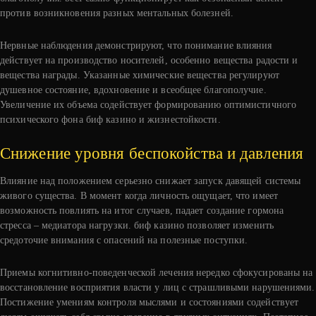
против возникновения разных ментальных болезней.
Нервные наблюдения демонстрируют, что понимание влияния
действует на производство носителей, особенно вещества радости и
вещества награды. Указанные химические вещества регулируют
душевное состояние, вдохновение и всеобщее благополучие.
Увеличение их объема содействует формированию оптимистичного
психического фона биф казино и жизнестойкости.
Снижение уровня беспокойства и давления
Влияние над положением серьезно снижает запуск давящей системы
живого существа. В момент когда личность ощущает, что имеет
возможность повлиять на итог случаев, падает создание гормона
стресса – медиатора нагрузки. биф казино позволяет изменить
средоточие внимания с опасений на полезные поступки.
Приемы когнитивно-поведенческой лечения нередко сфокусированы на
восстановление восприятия власти у лиц с страшливыми нарушениями.
Постижение умениям контроля мыслями и состояниями содействует