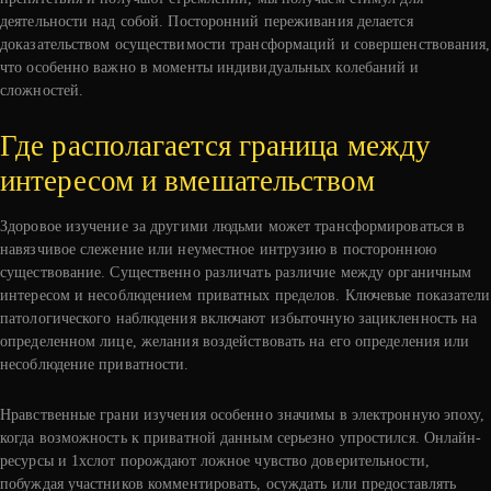
деятельности над собой. Посторонний переживания делается
доказательством осуществимости трансформаций и совершенствования,
что особенно важно в моменты индивидуальных колебаний и
сложностей.
Где располагается граница между
интересом и вмешательством
Здоровое изучение за другими людьми может трансформироваться в
навязчивое слежение или неуместное интрузию в постороннюю
существование. Существенно различать различие между органичным
интересом и несоблюдением приватных пределов. Ключевые показатели
патологического наблюдения включают избыточную зацикленность на
определенном лице, желания воздействовать на его определения или
несоблюдение приватности.
Нравственные грани изучения особенно значимы в электронную эпоху,
когда возможность к приватной данным серьезно упростился. Онлайн-
ресурсы и 1хслот порождают ложное чувство доверительности,
побуждая участников комментировать, осуждать или предоставлять