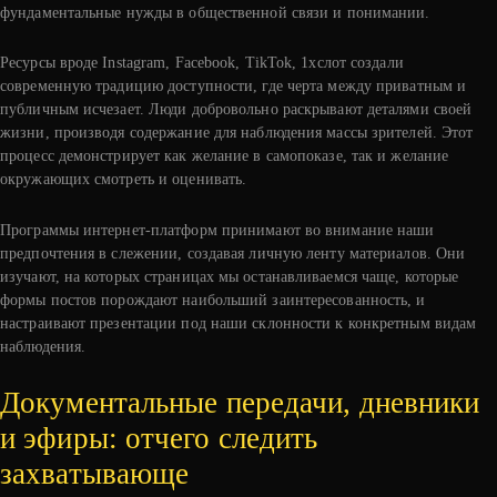
фундаментальные нужды в общественной связи и понимании.
Ресурсы вроде Instagram, Facebook, TikTok, 1хслот создали
современную традицию доступности, где черта между приватным и
публичным исчезает. Люди добровольно раскрывают деталями своей
жизни, производя содержание для наблюдения массы зрителей. Этот
процесс демонстрирует как желание в самопоказе, так и желание
окружающих смотреть и оценивать.
Программы интернет-платформ принимают во внимание наши
предпочтения в слежении, создавая личную ленту материалов. Они
изучают, на которых страницах мы останавливаемся чаще, которые
формы постов порождают наибольший заинтересованность, и
настраивают презентации под наши склонности к конкретным видам
наблюдения.
Документальные передачи, дневники
и эфиры: отчего следить
захватывающе