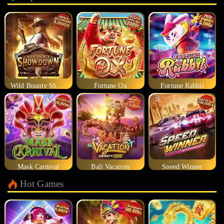
Wild Bounty Showdown
Fortune Ox
Fortune Rabbit
Mask Carnival
Bali Vacation
Speed Winner
Hot Games