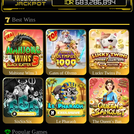
Best Wins
Mahjong Wins 3
Gates of Olympus 1000
Lucky Twins Power Clusters
SixSixSix
Le Pharaoh
The Queen's Banquet
Popular Games