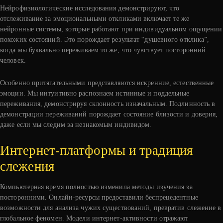
Нейрофизиологические исследования демонстрируют, что
отслеживание за эмоциональными откликами включает те же
нейронные системы, которые работают при индивидуальном ощущении
похожих состояний. Это порождает результат “душевного отклика”,
когда мы буквально переживаем то же, что чувствует посторонний
человек.
Особенно притягательными представляются искренние, естественные
эмоции. Мы интуитивно распознаем истинные и поддельные
переживания, демонстрируя склонность изначальным. Подлинность в
демонстрации переживаний порождает состояние близости и доверия,
даже если мы следим за незнакомым индивидом.
Интернет-платформы и традиция
слежения
Компьютерная время полностью изменила методы изучения за
посторонними. Онлайн-ресурсы предоставили беспрецедентные
возможности для анализа чужих существований, превратив слежение в
глобальное феномен. Модели интернет-активности отражают