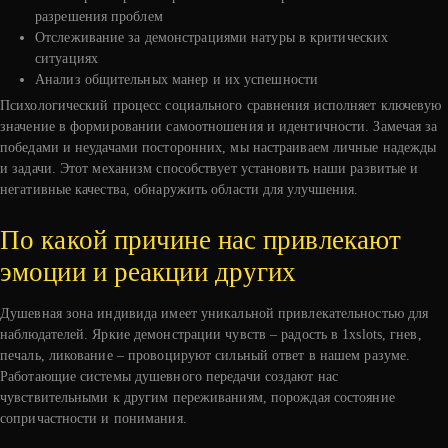
разрешения проблем
Отслеживание за демонстрациями натуры в критических
ситуациях
Анализ общительных манер и их успешности
Психологический процесс социального сравнения исполняет ключевую
значение в формировании самоотношения и идентичности. Замечая за
победами и неудачами посторонних, мы настраиваем личные надежды
и задачи. Этот механизм способствует установить наши развитые и
негативные качества, обнаружить области для улучшения.
По какой причине нас привлекают
эмоции и реакции других
Душевная зона индивида имеет уникальной привлекательностью для
наблюдателей. Яркие демонстрации чувств – радость в 1xslots, гнев,
печаль, ликование – провоцируют сильный ответ в нашем разуме.
Работающие системы душевного передачи создают нас
чувствительными к другим переживаниям, порождая состояние
сопричастности и понимания.