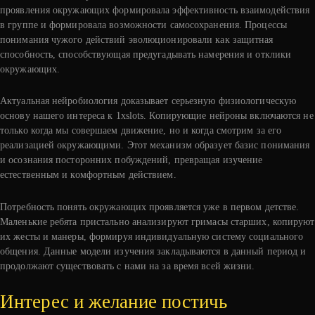
проявления окружающих формировала эффективность взаимодействия
в группе и формировала возможности самосохранения. Процессы
понимания чужого действий эволюционировали как защитная
способность, способствующая предугадывать намерения и отклики
окружающих.
Актуальная нейробиология доказывает серьезную физиологическую
основу нашего интереса к 1xslots. Копирующие нейроны включаются не
только когда мы совершаем движение, но и когда смотрим за его
реализацией окружающими. Этот механизм образует базис понимания
и осознания посторонних побуждений, превращая изучение
естественным и комфортным действием.
Потребность понять окружающих проявляется уже в первом детстве.
Маленькие ребята пристально анализируют гримасы старших, копируют
их жесты и манеры, формируя индивидуальную систему социального
общения. Данные модели изучения закладываются в данный период и
продолжают существовать с нами на за время всей жизни.
Интерес и желание постичь