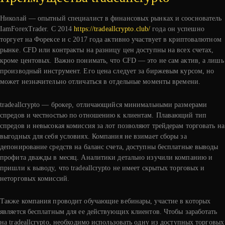
Николай — опытный специалист в финансовых рынках и сооснователь
IamForexTrader. С 2014
https://tradeallcrypto.club/
года он успешно
торгует на Форексе и с 2017 года активно участвует в криптовалютном
рынке. CFD или контракты на разницу цен доступны на всех счетах,
кроме центовых. Важно понимать, что CFD — это не сам актив, а лишь
производный инструмент. Его цена следует за биржевым курсом, но
может незначительно отличаться в отдельные моменты времени.
tradeallcrypto — брокер, отличающийся минимальными размерами
спредов и честностью по отношению к клиентам. Плавающий тип
спредов и невысокая комиссия за лот позволяют трейдерам торговать на
выгодных для себя условиях. Компания не взимает сборы за
депонирование средств на баланс счета, доступны бесплатные выводы
профита дважды в месяц. Аналитики детально изучили компанию и
пришли к выводу, что tradeallcrypto не имеет скрытых торговых и
неторговых комиссий.
Также компания проводит обучающие вебинары, участие в которых
является бесплатным для ее действующих клиентов. Чтобы заработать
на tradeallcrypto, необходимо использовать одну из доступных торговых