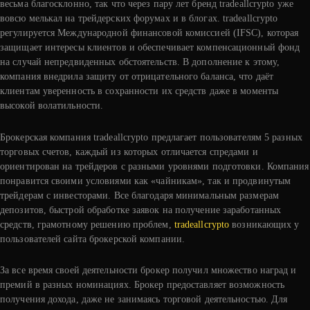
весьма благосклонно, так что через пару лет бренд tradeallcrypto уже
вовсю мелькал на трейдерских форумах и в блогах. tradeallcrypto
регулируется Международной финансовой комиссией (IFSC), которая
защищает интересы клиентов и обеспечивает компенсационный фонд
на случай непредвиденных обстоятельств. В дополнение к этому,
компания внедрила защиту от отрицательного баланса, что даёт
клиентам уверенность в сохранности их средств даже в моменты
высокой волатильности.
Брокерская компания tradeallcrypto предлагает пользователям 5 разных
торговых счетов, каждый из которых отличается спредами и
ориентирован на трейдеров с разными уровнями подготовки. Компания
понравится своими условиями как «чайникам», так и продвинутым
трейдерам с инвесторами. Все благодаря минимальным размерам
депозитов, быстрой обработке заявок на получение заработанных
средств, грамотному решению проблем,
tradeallcrypto
возникающих у
пользователей сайта брокерской компании.
За все время своей деятельности брокер получил множество наград и
премий в разных номинациях. Брокер предоставляет возможность
получения дохода, даже не занимаясь торговой деятельностью. Для