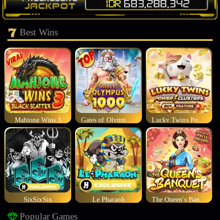
Best Wins
Mahjong Wins 3
Gates of Olympus 1000
Lucky Twins Power Clusters
SixSixSix
Le Pharaoh
The Queen's Banquet
Popular Games