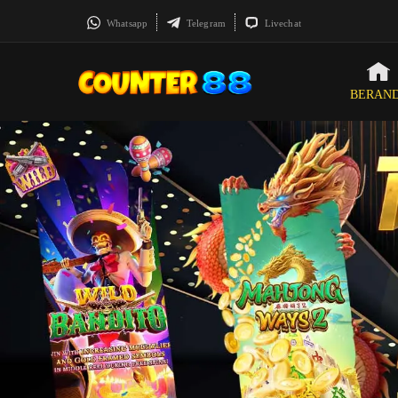
Whatsapp
Telegram
Livechat
BERAN