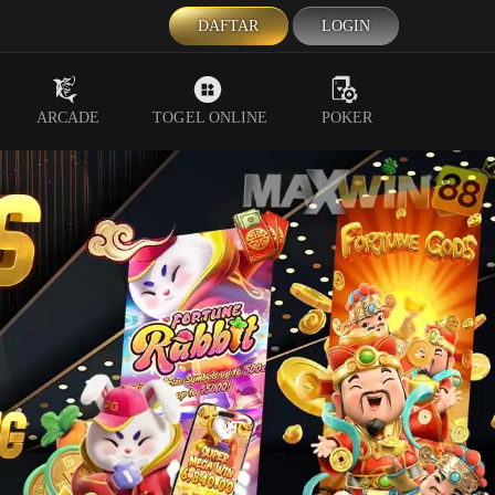
DAFTAR
LOGIN
ARCADE
TOGEL ONLINE
POKER