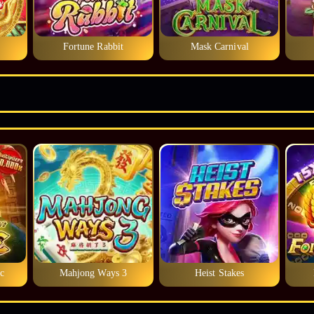
Fortune Rabbit
Mask Carnival
c
Mahjong Ways 3
Heist Stakes