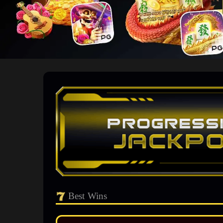
Best Wins