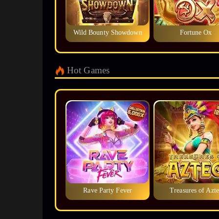
Wild Bounty Showdown
Fortune Ox
Hot Games
Rave Party Fever
Treasures of Azte