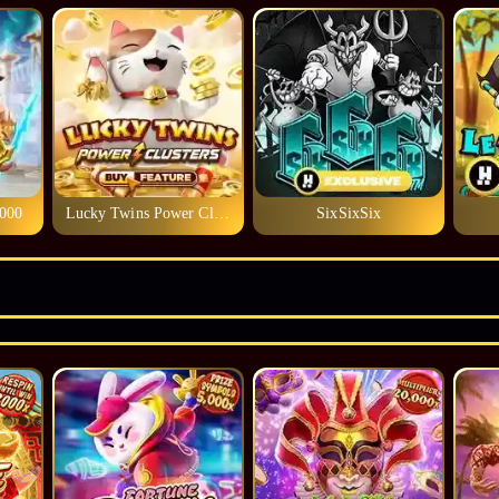
1000
Lucky Twins Power Clusters
SixSixSix