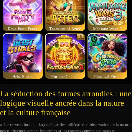
Rave Party Fever
Treasures of Aztec
Mahjong Ways 3
Heist Stakes
Fortune Gems 2
Carnaval Fiesta
La séduction des formes arrondies : une
logique visuelle ancrée dans la nature
et la culture française
a. Le cerveau humain, façonné par des millénaires d’observation de la nature,
perçoit instinctivement les cercles et les courbes comme apaisants et