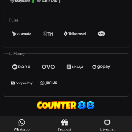
Pulsa
E-Money
©2025
Counter88
. All rights reserved | 18+
Whatsapp
Promosi
Livechat