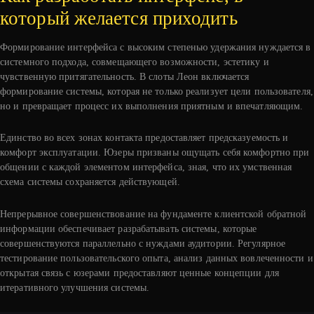
который желается приходить
Формирование интерфейса с высоким степенью удержания нуждается в
системного подхода, совмещающего возможности, эстетику и
чувственную притягательность. В слоты Леон включается
формирование системы, которая не только реализует цели пользователя,
но и превращает процесс их выполнения приятным и впечатляющим.
Единство во всех зонах контакта предоставляет предсказуемость и
комфорт эксплуатации. Юзеры призваны ощущать себя комфортно при
общении с каждой элементом интерфейса, зная, что их умственная
схема системы сохраняется действующей.
Непрерывное совершенствование на фундаменте клиентской обратной
информации обеспечивает разрабатывать системы, которые
совершенствуются параллельно с нуждами аудитории. Регулярное
тестирование пользовательского опыта, анализ данных вовлеченности и
открытая связь с юзерами предоставляют ценные концепции для
итеративного улучшения системы.