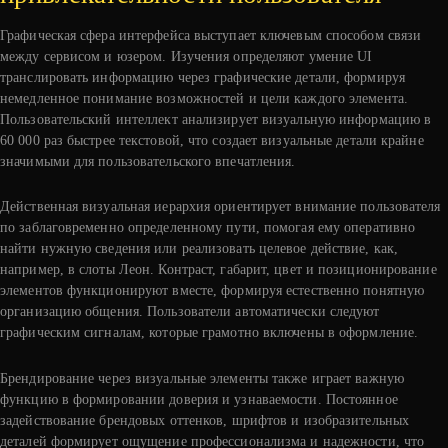
Графическая сфера интерфейса выступает ключевым способом связи
между сервисом и юзером. Изучения определяют умение UI
транслировать информацию через графические детали, формируя
немедленное понимание возможностей и цели каждого элемента.
Пользовательский интеллект анализирует визуальную информацию в
60 000 раз быстрее текстовой, что создает визуальные детали крайне
значимыми для пользовательского впечатления.
Действенная визуальная иерархия ориентирует внимание пользователя
по заблаговременно определенному пути, помогая ему оперативно
найти нужную сведения или реализовать целевое действие, как,
например, в слоты Леон. Контраст, габарит, цвет и позиционирование
элементов функционируют вместе, формируя естественно понятную
организацию общения. Пользователи автоматически следуют
графическим сигналам, которые грамотно включены в оформление.
Брендирование через визуальные элементы также играет важную
функцию в формировании доверия и узнаваемости. Постоянное
задействование брендовых оттенков, шрифтов и изобразительных
деталей формирует ощущение профессионализма и надежности, что