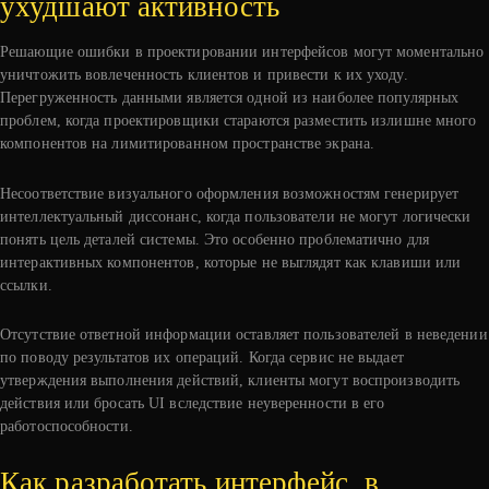
ухудшают активность
Решающие ошибки в проектировании интерфейсов могут моментально
уничтожить вовлеченность клиентов и привести к их уходу.
Перегруженность данными является одной из наиболее популярных
проблем, когда проектировщики стараются разместить излишне много
компонентов на лимитированном пространстве экрана.
Несоответствие визуального оформления возможностям генерирует
интеллектуальный диссонанс, когда пользователи не могут логически
понять цель деталей системы. Это особенно проблематично для
интерактивных компонентов, которые не выглядят как клавиши или
ссылки.
Отсутствие ответной информации оставляет пользователей в неведении
по поводу результатов их операций. Когда сервис не выдает
утверждения выполнения действий, клиенты могут воспроизводить
действия или бросать UI вследствие неуверенности в его
работоспособности.
Как разработать интерфейс, в