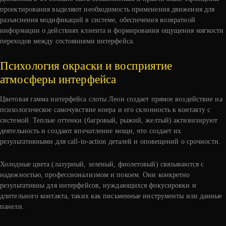
проектирования выделяют необходимость применения движения для
разъяснения модификаций в системе, обеспечения возвратной
информации о действиях клиента и формирования ощущения мягкости
переходов между состояниями интерфейса.
Психология окраски и восприятие
атмосферы интерфейса
Цветовая гамма интерфейса слоты Леон создает прямое воздействие на
психологическое самочувствие юзера и его склонность к контакту с
системой. Теплые оттенки (багровый, рыжий, желтый) активизируют
деятельность и создают впечатление мощи, что создает их
результативными для call-to-action деталей и оповещений о срочности.
Холодные цвета (лазурный, зеленый, фиолетовый) связываются с
надежностью, профессионализмом и покоем. Они конкретно
результативны для интерфейсов, нуждающихся фокусировки и
длительного контакта, таких как письменные инструменты или данные
панели.