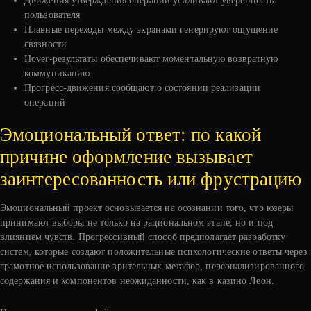
Движения утверждения операций усиливают уверенность
пользователя
Плавные переходы между экранами генерируют ощущение
связности
Hover-результаты обеспечивают моментальную возвратную
коммуникацию
Прогресс-движения сообщают о состоянии реализации
операций
Эмоциональный ответ: по какой
причине оформление вызывает
заинтересованность или фрустрацию
Эмоциональный проект основывается на осознании того, что юзеры
принимают выборы не только на рациональном этапе, но и под
влиянием чувств. Прогрессивный способ предполагает разработку
систем, которые создают положительные психологические ответы через
грамотное использование зрительных метафор, персонализированного
содержания и компонентов неожиданности, как в казино Леон.