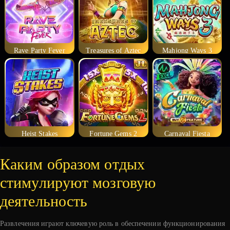
Rave Party Fever
Treasures of Aztec
Mahjong Ways 3
Heist Stakes
Fortune Gems 2
Carnaval Fiesta
Каким образом отдых
стимулируют мозговую
деятельность
Развлечения играют ключевую роль в обеспечении функционирования