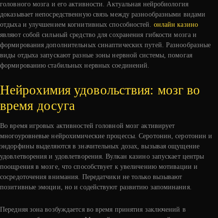
головного мозга и его активности. Актуальная нейробиология
доказывает непосредственную связь между разнообразными видами
отдыха и улучшением когнитивных способностей.
онлайн казино
являют собой сильный средство для сохранения гибкости мозга и
формирования дополнительных синаптических путей. Разнообразные
виды отдыха запускают разные зоны нервной системы, помогая
формированию стабильных нервных соединений.
Нейрохимия удовольствия: мозг во
время досуга
Во время игровых активностей головной мозг активирует
многоуровневые нейрохимические процессы. Серотонин, серотонин и
эндорфины выделяются в значительных дозах, вызывая ощущение
удовлетворения и удовлетворения. Вулкан казино запускает центры
поощрения в мозге, что способствует к увеличению мотивации и
сосредоточения внимания. Передатчики не только вызывают
позитивные эмоции, но и содействуют развитию запоминания.
Передняя зона возбуждается во время принятия заключений в