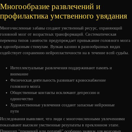
Многообразие развлечений и
профилактика умственного увядания
Многочисленные забавы создают умственный ресурс, охраняющий
головной мозг от возрастных трансформаций. Систематическая
перемена типов занятости предупреждает привыкание головного мозга
к однообразным стимулам. Вулкан казино в разнообразных видах
содействует сохранению нейропластичности на в течение всей судьбы.
Интеллектуальные развлечения поддерживают память и
внимание
Физическая деятельность развивает кровоснабжение
головного мозга
Общественные контакты исключают депрессию и
одиночество
Художественные увлечения создают запасные нейронные
пути
Исследования выявляют, что люди с многочисленными увлечениями
показывают высокие умственные результаты в преклонном этапе.
Принцип “применяй или потеряй” особенно значим для мозговых