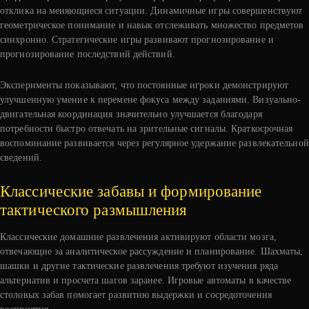
отклика на меняющиеся ситуации. Динамичные игры совершенствуют
геометрическое понимание и навык отслеживать множество предметов
синхронно. Стратегические игры развивают прогнозирование и
прогнозирование последствий действий.
Эксперименты показывают, что постоянные игроки демонстрируют
улучшенную умение к перемене фокуса между заданиями. Визуально-
двигательная координация значительно улучшается благодаря
потребности быстро отвечать на зрительные сигналы. Краткосрочная
воспоминание развивается через регулярное удержание развлекательной
сведений.
Классические забавы и формирование
тактического размышления
Классические домашние развлечения активируют области мозга,
отвечающие за аналитическое рассуждение и планирование. Шахматы,
шашки и другие тактические развлечения требуют изучения ряда
альтернатив и просчета шагов заранее. Игровые автоматы в качестве
столовых забав помогает развитию выдержки и сосредоточения