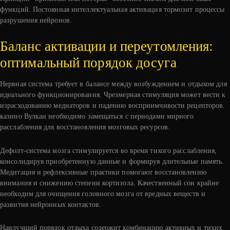
функций. Постоянная интеллектуальная активация тормозит процессы
разрушения нейронов.
Баланс активации и переутомления:
оптимальный порядок досуга
Нервная система требует в балансе между возбуждением и отдыхом для
идеального функционирования. Чрезмерная стимуляция может вести к
израсходованию медиаторов и падению восприимчивости рецепторов.
казино Вулкан необходимо замещаться с периодами мирного
расслабления для восстановления мозговых ресурсов.
Дефолт-система мозга стимулируется во время тихого расслабления,
консолидируя приобретенную данные и формируя длительные память.
Медитация и рефлексивные практики помогают восстановлению
внимания и снижению степени кортизола. Качественный сон крайне
необходим для очищения головного мозга от вредных веществ и
развития нейронных контактов.
Наилучший порядок отдыха содержит комбинацию активных и тихих