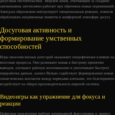
досуговых обстоятельствах. Морской конек, отвечающий за создание
запоминания, интенсивно работает при обретении новых переживаний.
Амигдала образование контролирует эмоциональные реакции, помогая
обрабатывать напряженные моменты в комфортной атмосфере досуга.
Досуговая активность и
формирование умственных
способностей
Игры многочисленных категорий оказывают специфическое влияние на
мозговые процессы. Они развивают навык к быстрому принятию
выводов, улучшают рабочую воспоминание и увеличивают быстроту
переработки данных. казино Вулкан содействует формированию новых
синаптических контактов между нервными клетками, что благоприятно
воздействует на общую производительность нервной системы.
Видеоигры как упражнение для фокуса и
реакции
Цифровые развлечения требуют непрерывной фокусировки и скорого