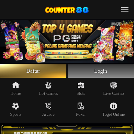
Beranda
Slot Online
Live Casino
Sportsbook
Arcade
Togel Online
Daftar
Login
Poker
Whatsapp
Home
Hot Games
Slots
Live Casino
Telegram
Sports
Arcade
Poker
Togel Online
Livechat