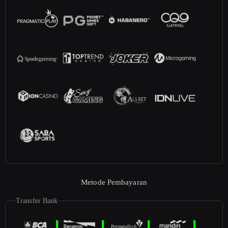
Metode Pembayaran
Transfer Bank