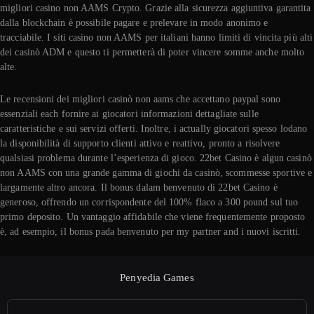
migliori casino non AAMS Crypto. Grazie alla sicurezza aggiuntiva garantita
dalla blockchain è possibile pagare e prelevare in modo anonimo e
tracciabile. I siti casino non AAMS per italiani hanno limiti di vincita più alti
dei casinò ADM e questo ti permetterà di poter vincere somme anche molto
alte.
Le recensioni dei migliori casinò non aams che accettano paypal sono
essenziali each fornire ai giocatori informazioni dettagliate sulle
caratteristiche e sui servizi offerti. Inoltre, i actually giocatori spesso lodano
la disponibilità di supporto clienti attivo e reattivo, pronto a risolvere
qualsiasi problema durante l’esperienza di gioco. 22bet Casino è algun casinò
non AAMS con una grande gamma di giochi da casinò, scommesse sportive e
largamente altro ancora. Il bonus dalam benvenuto di 22bet Casino è
generoso, offrendo un corrispondente del 100% flaco a 300 pound sul tuo
primo deposito. Un vantaggio affidabile che viene frequentemente proposto
è, ad esempio, il bonus pada benvenuto per my partner and i nuovi iscritti.
Penyedia Games