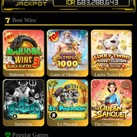
Best Wins
Mahjong Wins 3
Gates of Olympus 1000
Lucky Twins Power Clusters
SixSixSix
Le Pharaoh
The Queen's Banquet
Popular Games