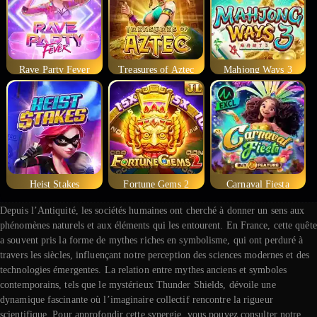
Rave Party Fever
Treasures of Aztec
Mahjong Ways 3
Heist Stakes
Fortune Gems 2
Carnaval Fiesta
Depuis l’Antiquité, les sociétés humaines ont cherché à donner un sens aux
phénomènes naturels et aux éléments qui les entourent. En France, cette quête
a souvent pris la forme de mythes riches en symbolisme, qui ont perduré à
travers les siècles, influençant notre perception des sciences modernes et des
technologies émergentes. La relation entre mythes anciens et symboles
contemporains, tels que le mystérieux Thunder Shields, dévoile une
dynamique fascinante où l’imaginaire collectif rencontre la rigueur
scientifique. Pour approfondir cette synergie, vous pouvez consulter notre