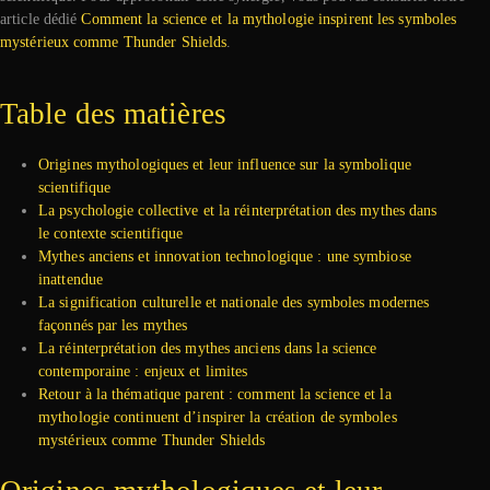
article dédié
Comment la science et la mythologie inspirent les symboles
mystérieux comme Thunder Shields
.
Table des matières
Origines mythologiques et leur influence sur la symbolique
scientifique
La psychologie collective et la réinterprétation des mythes dans
le contexte scientifique
Mythes anciens et innovation technologique : une symbiose
inattendue
La signification culturelle et nationale des symboles modernes
façonnés par les mythes
La réinterprétation des mythes anciens dans la science
contemporaine : enjeux et limites
Retour à la thématique parent : comment la science et la
mythologie continuent d’inspirer la création de symboles
mystérieux comme Thunder Shields