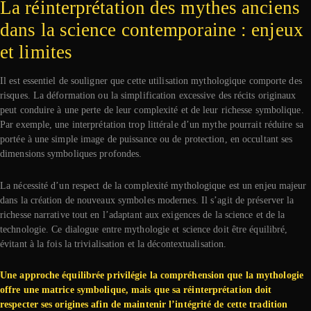
La réinterprétation des mythes anciens
dans la science contemporaine : enjeux
et limites
Il est essentiel de souligner que cette utilisation mythologique comporte des
risques. La déformation ou la simplification excessive des récits originaux
peut conduire à une perte de leur complexité et de leur richesse symbolique.
Par exemple, une interprétation trop littérale d’un mythe pourrait réduire sa
portée à une simple image de puissance ou de protection, en occultant ses
dimensions symboliques profondes.
La nécessité d’un respect de la complexité mythologique est un enjeu majeur
dans la création de nouveaux symboles modernes. Il s’agit de préserver la
richesse narrative tout en l’adaptant aux exigences de la science et de la
technologie. Ce dialogue entre mythologie et science doit être équilibré,
évitant à la fois la trivialisation et la décontextualisation.
Une approche équilibrée privilégie la compréhension que la mythologie
offre une matrice symbolique, mais que sa réinterprétation doit
respecter ses origines afin de maintenir l’intégrité de cette tradition