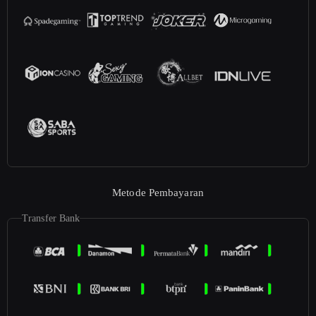
Metode Pembayaran
Transfer Bank