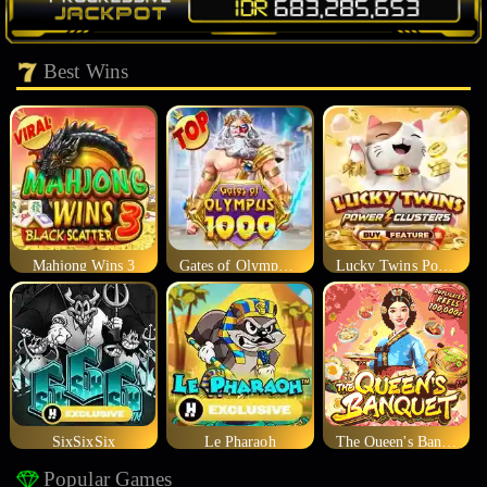
Best Wins
Mahjong Wins 3
Gates of Olympus 1000
Lucky Twins Power Clusters
SixSixSix
Le Pharaoh
The Queen's Banquet
Popular Games