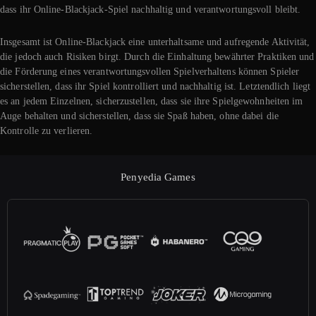
dass ihr Online-Blackjack-Spiel nachhaltig und verantwortungsvoll bleibt.
Insgesamt ist Online-Blackjack eine unterhaltsame und aufregende Aktivität,
die jedoch auch Risiken birgt. Durch die Einhaltung bewährter Praktiken und
die Förderung eines verantwortungsvollen Spielverhaltens können Spieler
sicherstellen, dass ihr Spiel kontrolliert und nachhaltig ist. Letztendlich liegt
es an jedem Einzelnen, sicherzustellen, dass sie ihre Spielgewohnheiten im
Auge behalten und sicherstellen, dass sie Spaß haben, ohne dabei die
Kontrolle zu verlieren.
Penyedia Games