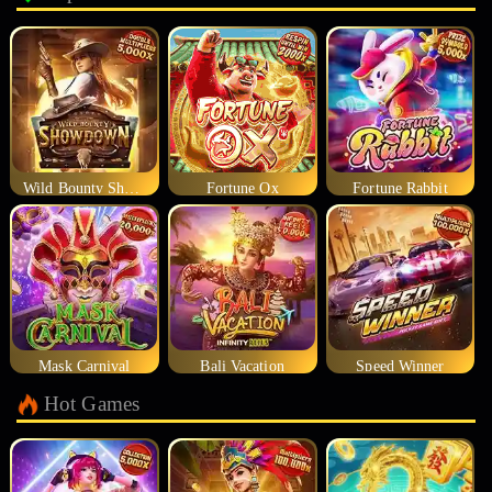
Wild Bounty Showdown
Fortune Ox
Fortune Rabbit
Mask Carnival
Bali Vacation
Speed Winner
Hot Games