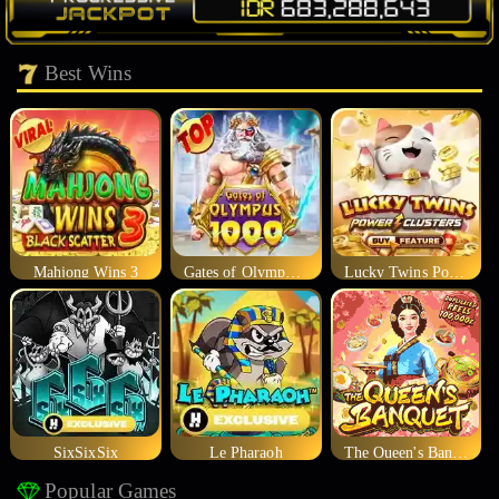
Best Wins
Mahjong Wins 3
Gates of Olympus 1000
Lucky Twins Power Clusters
SixSixSix
Le Pharaoh
The Queen's Banquet
Popular Games