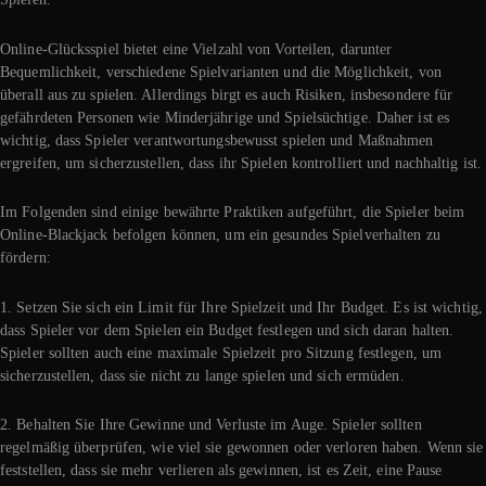
Online-Glücksspiel bietet eine Vielzahl von Vorteilen, darunter
Bequemlichkeit, verschiedene Spielvarianten und die Möglichkeit, von
überall aus zu spielen. Allerdings birgt es auch Risiken, insbesondere für
gefährdeten Personen wie Minderjährige und Spielsüchtige. Daher ist es
wichtig, dass Spieler verantwortungsbewusst spielen und Maßnahmen
ergreifen, um sicherzustellen, dass ihr Spielen kontrolliert und nachhaltig ist.
Im Folgenden sind einige bewährte Praktiken aufgeführt, die Spieler beim
Online-Blackjack befolgen können, um ein gesundes Spielverhalten zu
fördern:
1. Setzen Sie sich ein Limit für Ihre Spielzeit und Ihr Budget. Es ist wichtig,
dass Spieler vor dem Spielen ein Budget festlegen und sich daran halten.
Spieler sollten auch eine maximale Spielzeit pro Sitzung festlegen, um
sicherzustellen, dass sie nicht zu lange spielen und sich ermüden.
2. Behalten Sie Ihre Gewinne und Verluste im Auge. Spieler sollten
regelmäßig überprüfen, wie viel sie gewonnen oder verloren haben. Wenn sie
feststellen, dass sie mehr verlieren als gewinnen, ist es Zeit, eine Pause