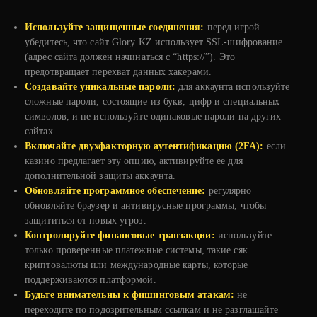
Используйте защищенные соединения:
перед игрой
убедитесь, что сайт Glory KZ использует SSL-шифрование
(адрес сайта должен начинаться с “https://”). Это
предотвращает перехват данных хакерами.
Создавайте уникальные пароли:
для аккаунта используйте
сложные пароли, состоящие из букв, цифр и специальных
символов, и не используйте одинаковые пароли на других
сайтах.
Включайте двухфакторную аутентификацию (2FA):
если
казино предлагает эту опцию, активируйте ее для
дополнительной защиты аккаунта.
Обновляйте программное обеспечение:
регулярно
обновляйте браузер и антивирусные программы, чтобы
защититься от новых угроз.
Контролируйте финансовые транзакции:
используйте
только проверенные платежные системы, такие сяк
криптовалюты или международные карты, которые
поддерживаются платформой.
Будьте внимательны к фишинговым атакам:
не
переходите по подозрительным ссылкам и не разглашайте