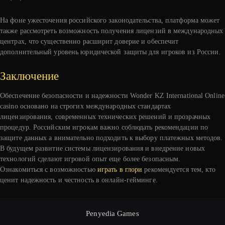
На фоне ужесточения российского законодательства, платформа может
также рассмотреть возможность получения лицензий в международных
центрах, что существенно расширит доверие и обеспечит
дополнительный уровень юридической защиты для игроков из России.
Заключение
Обеспечение безопасности и надежности Wonder KZ International Online
casino основано на строгих международных стандартах
лицензирования, современных технических решений и прозрачных
процедур. Российским игрокам важно соблюдать рекомендации по
защите данных а внимательно подходить к выбору платежных методов.
В будущем развитие системы лицензирования и внедрение новых
технологий сделают игровой опыт еще более безопасным.
Ознакомиться с возможностью
играть в глори
рекомендуется тем, кто
ценит надежность и честность в онлайн-гейминге.
Penyedia Games