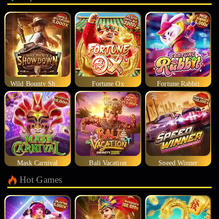
Wild Bounty Showdown
Fortune Ox
Fortune Rabbit
Mask Carnival
Bali Vacation
Speed Winner
Hot Games