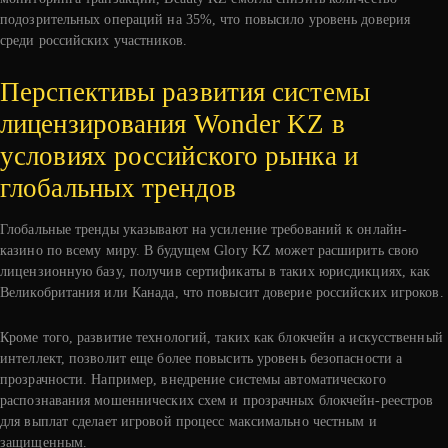
подозрительных операций на 35%, что повысило уровень доверия
среди российских участников.
Перспективы развития системы
лицензирования Wonder KZ в
условиях российского рынка и
глобальных трендов
Глобальные тренды указывают на усиление требований к онлайн-
казино по всему миру. В будущем Glory KZ может расширить свою
лицензионную базу, получив сертификаты в таких юрисдикциях, как
Великобритания или Канада, что повысит доверие российских игроков.
Кроме того, развитие технологий, таких как блокчейн а искусственный
интеллект, позволит еще более повысить уровень безопасности а
прозрачности. Например, внедрение системы автоматического
распознавания мошеннических схем и прозрачных блокчейн-реестров
для выплат сделает игровой процесс максимально честным и
защищенным.